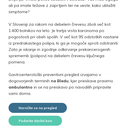
ali pa imate težave z zaprtjem ter ne veste, kako ublažiti
simptome?
V Sloveniji za rakom na debelem črevesu zboli več kot
1.400 bolnikov na leto. Je tretja vrsta karcinoma po
pogostosti pri obeh spolih. V več kot 95 odstotkih nastane
iz predrakastega polipa, ki ga je mogoče sproti odstraniti.
Zato je iskanje in zgodnje odkirvanje prekancerogenih
sprememb (polipov) na debelem črevesu ključnega
pomena.
Gastroenterološki preventivni pregled izvajamo v
dogovorjenih terminih
na Bledu
, kjer preiskave pravimo
ambulantno
in se na preiskavo po navodilih pripravite
sami doma.
Naročite se na pregled
Podarite darilni bon