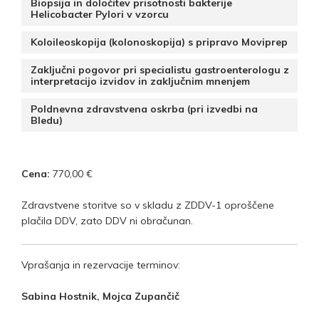
Biopsija in določitev prisotnosti bakterije
Helicobacter Pylori v vzorcu
Koloileoskopija (kolonoskopija) s pripravo Moviprep
Zaključni pogovor pri specialistu gastroenterologu z
interpretacijo izvidov in zaključnim mnenjem
Poldnevna zdravstvena oskrba (pri izvedbi na
Bledu)
Cena:
770,00 €
Zdravstvene storitve so v skladu z ZDDV-1 oproščene
plačila DDV, zato DDV ni obračunan.
Vprašanja in rezervacije terminov:
Sabina Hostnik, Mojca Zupančič