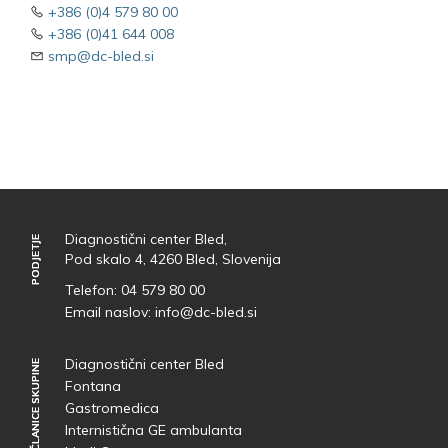
+386 (0)4 579 80 00
+386 (0)41 644 008
smp@dc-bled.si
Diagnostični center Bled,
PODJETJE
PODJETJE
Pod skalo 4, 4260 Bled, Slovenija
Telefon:
04 579 80 00
Email naslov:
info@dc-bled.si
Diagnostični center Bled
ČLANICE SKUPINE
ČLANICE SKUPINE
Fontana
Gastromedica
Internistična GE ambulanta