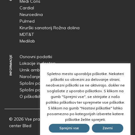
Medi Cons
Cardial
Neuroedina
Pulmed
Kirurški sanatorij Rožna dolina
MDT&T
Medilab
Osnovni podatki
INFORMACIJE
INFORMACIJE
Lokacije in dostop
Urnik ambulant
Spletno mesto uporablja piškotke. Nekateri
Naročanje in čakalne dobe
piškotki so obvezni za delovanje strani,
Splošni pogoji obdelave osebnih podatkov
neobvezni piškotki se ne aktivirajo, dokler ne
Splošni pogoji uporabe spletnega mesta
soglašate z uporabo piškotkov. S klikom na
O piškotkih
gumb "Sprejmi vse", se strinjate z našo
politiko piškotkov ter sprejmete vse piškotke.
S klikom na gumb "Nastavi piškotke" lahko
posamezno po kategorijah izberete katere
© 2026 Vse pravice pridržane | Skupina Diagnostični
piškotke želite sprejeti.
center Bled
Sprejmi vse
Zavrni