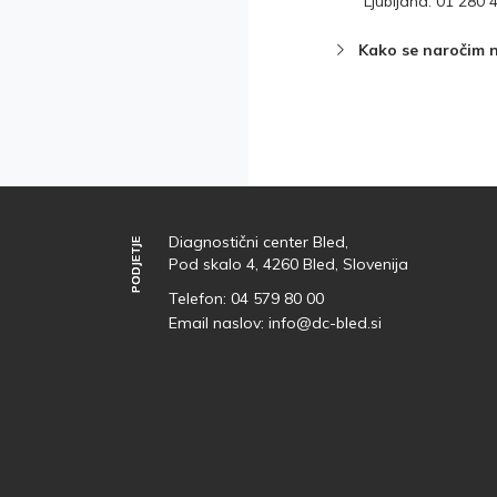
Ljubljana: 01 280 
Kako se naročim n
Diagnostični center Bled,
PODJETJE
PODJETJE
Pod skalo 4, 4260 Bled, Slovenija
Telefon:
04 579 80 00
Email naslov:
info@dc-bled.si