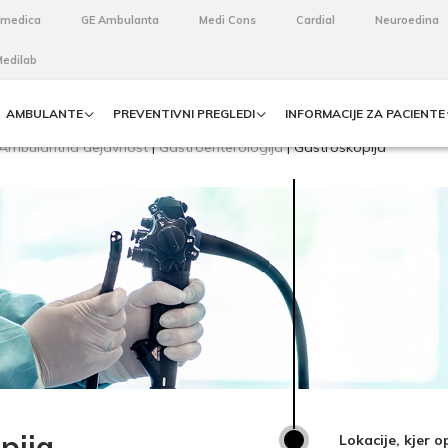
omedica
GE Ambulanta
Medi Cons
Cardial
Neuroedina
Medilab
AMBULANTE
PREVENTIVNI PREGLEDI
INFORMACIJE ZA PACIENTE
Ambulantna dejavnost
|
Gastroenterologija
|
Gastroskopija
pija
Lokacije, kjer 