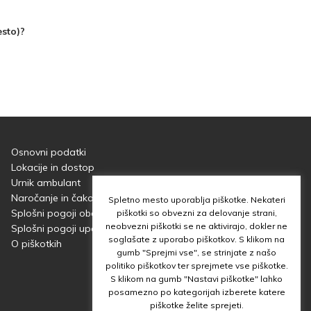
esto)?
Osnovni podatki
Lokacije in dostop
Urnik ambulant
Naročanje in čakalne dobe
Spletno mesto uporablja piškotke. Nekateri
Splošni pogoji obdelave osebnih podatkov
piškotki so obvezni za delovanje strani,
neobvezni piškotki se ne aktivirajo, dokler ne
Splošni pogoji uporabe spletnega mesta
soglašate z uporabo piškotkov. S klikom na
O piškotkih
gumb "Sprejmi vse", se strinjate z našo
politiko piškotkov ter sprejmete vse piškotke.
S klikom na gumb "Nastavi piškotke" lahko
posamezno po kategorijah izberete katere
piškotke želite sprejeti.