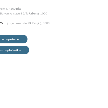
kalo 4, 4260 Bled
Barvarska steza 4 (Vila Urbana), 1000
o |
Ljubljanska cesta 28 (Bršljin), 8000
z e-napotnico
 samoplačniško