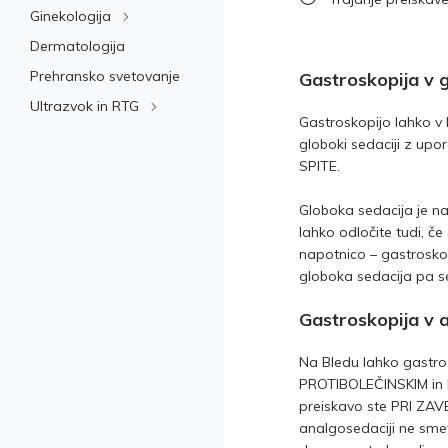
Ginekologija
Dermatologija
Prehransko svetovanje
Gastroskopija v g
Ultrazvok in RTG
Gastroskopijo lahko 
globoki sedaciji z up
SPITE.
Globoka sedacija je n
lahko odločite tudi, č
napotnico – gastrosko
globoka sedacija pa s
Gastroskopija v a
Na Bledu lahko gastro
PROTIBOLEČINSKIM in
preiskavo ste PRI ZAVE
analgosedaciji ne smet