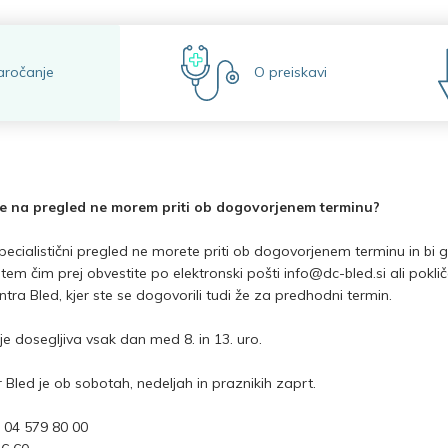
aročanje
O preiskavi
če na pregled ne morem priti ob dogovorjenem terminu?
ecialistični pregled ne morete priti ob dogovorjenem terminu in bi ga 
tem čim prej obvestite po elektronski pošti info@dc-bled.si ali pokli
tra Bled, kjer ste se dogovorili tudi že za predhodni termin.
je dosegljiva vsak dan med 8. in 13. uro.
 Bled je ob sobotah, nedeljah in praznikih zaprt.
 04 579 80 00