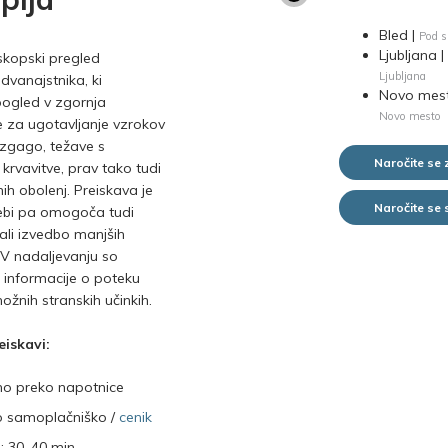
Bled |
Pod s
Ljubljana |
skopski pregled
Ljubljana
 dvanajstnika, ki
Novo mest
ogled v zgornja
Novo mesto
e za ugotavljanje vzrokov
 zgago, težave s
Naročite se 
 krvavitve, prav tako tudi
ih obolenj. Preiskava je
Naročite se
rebi pa omogoča tudi
ali izvedbo manjših
 V nadaljevanju so
 informacije o poteku
možnih stranskih učinkih.
eiskavi:
mo preko napotnice
jo samoplačniško /
cenik
e: 30–40 min