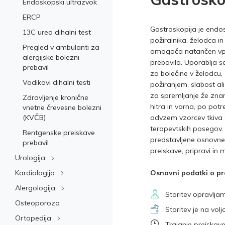
Endoskopski ultrazvok
ERCP
Gastroskopija je endo
13C urea dihalni test
požiralnika, želodca in
Pregled v ambulanti za
omogoča natančen vp
alergijske bolezni
prebavila. Uporablja s
prebavil
za bolečine v želodcu,
Vodikovi dihalni testi
požiranjem, slabost ali
za spremljanje že znan
Zdravljenje kronične
hitra in varna, po pot
vnetne črevesne bolezni
odvzem vzorcev tkiva 
(KVČB)
terapevtskih posegov.
Rentgenske preiskave
predstavljene osnovne
prebavil
preiskave, pripravi in 
Urologija
Osnovni podatki o pr
Kardiologija
Alergologija
Storitev opravlja
Osteoporoza
Storitev je na vol
Ortopedija
Trajanje preiskav