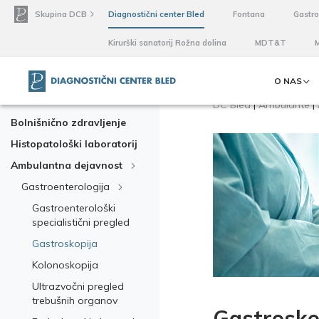
Skupina DCB
Diagnostični center Bled
Fontana
Gastr
Kirurški sanatorij Rožna dolina
MDT&T
O NAS
DC Bled
|
Ambulante
|
Bolnišnično zdravljenje
Histopatološki laboratorij
Ambulantna dejavnost
Gastroenterologija
Gastroenterološki
specialistični pregled
Gastroskopija
Kolonoskopija
Ultrazvočni pregled
trebušnih organov
Gastrosko