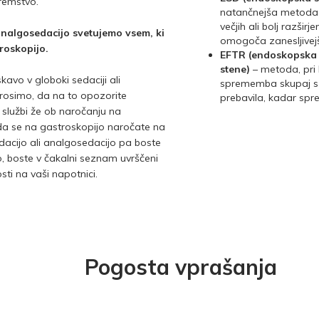
remstvo.
natančnejša metoda
večjih ali bolj razši
analgosedacijo svetujemo vsem, ki
omogoča zanesljivejš
troskopijo.
EFTR (endoskopska r
stene)
– metoda, pri 
kavo v globoki sedaciji ali
sprememba skupaj s 
prosimo, da na to opozorite
prebavila, kadar spr
 službi že ob naročanju na
 da se na gastroskopijo naročate na
dacijo ali analgosedacijo pa boste
, boste v čakalni seznam uvrščeni
sti na vaši napotnici.
Pogosta vprašanja