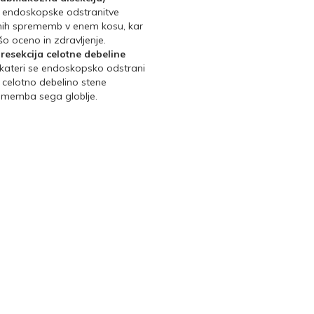
 endoskopske odstranitve
rjenih sprememb v enem kosu, kar
o oceno in zdravljenje.
esekcija celotne debeline
kateri se endoskopsko odstrani
celotno debelino stene
ememba sega globlje.