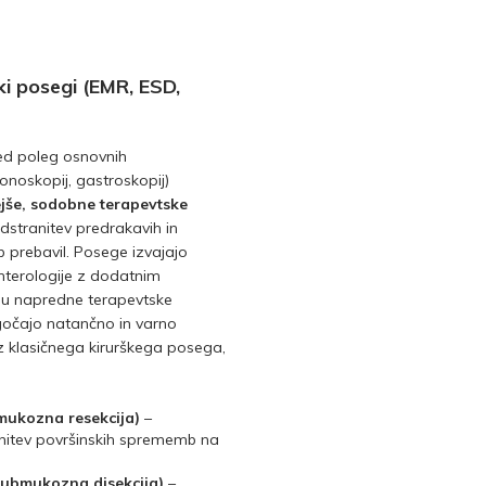
i posegi (EMR, ESD,
ed poleg osnovnih
onoskopij, gastroskopij)
jše, sodobne terapevtske
dstranitev predrakavih in
 prebavil. Posege izvajajo
enterologije z dodatnim
ju napredne terapevtske
očajo natančno in varno
 klasičnega kirurškega posega,
ukozna resekcija)
–
itev površinskih sprememb na
ubmukozna disekcija)
–