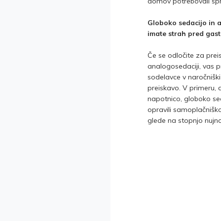
domov potrebovali sp
Globoko sedacijo in 
imate strah pred gas
Če se odločite za preis
analogosedaciji, vas 
sodelavce v naročniški
preiskavo. V primeru,
napotnico, globoko se
opravili samoplačniško
glede na stopnjo nujno