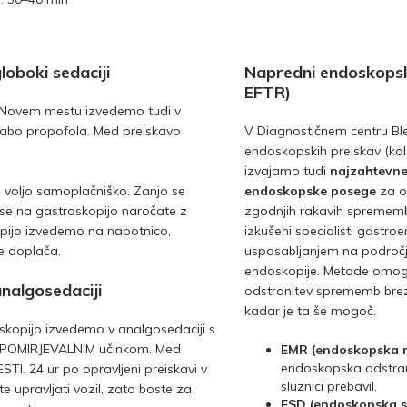
loboki sedaciji
Napredni endoskopsk
EFTR)
v Novem mestu izvedemo tudi v
orabo propofola. Med preiskavo
V Diagnostičnem centru Bl
endoskopskih preiskav (kol
izvajamo tudi
najzahtevne
a voljo samoplačniško. Zanjo se
endoskopske posege
za o
e se na gastroskopijo naročate z
zgodnjih rakavih sprememb
pijo izvedemo na napotnico,
izkušeni specialisti gastro
e doplača.
usposabljanjem na področ
endoskopije. Metode omog
nalgosedaciji
odstranitev sprememb brez
kadar je ta še mogoč.
skopijo izvedemo v analgosedaciji s
 POMIRJEVALNIM učinkom. Med
EMR (endoskopska m
endoskopska odstran
STI. 24 ur po opravljeni preiskavi v
sluznici prebavil.
e upravljati vozil, zato boste za
ESD (endoskopska s