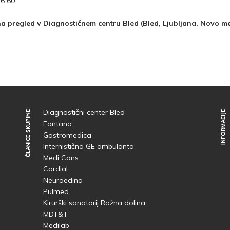
46 60
a pregled v Diagnostičnem centru Bled (Bled, Ljubljana, Novo m
Diagnostični center Bled
ČLANICE SKUPINE
ČLANICE SKUPINE
INFORMACIJE
INFORMACIJE
Fontana
Gastromedica
Internistična GE ambulanta
Medi Cons
Cardial
Neuroedina
Pulmed
Kirurški sanatorij Rožna dolina
MDT&T
Medilab